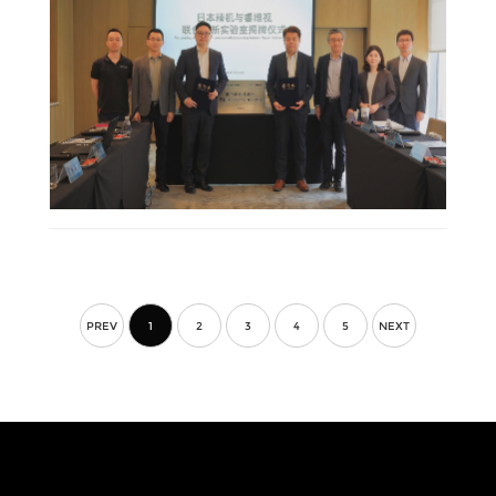
PREV
1
2
3
4
5
NEXT