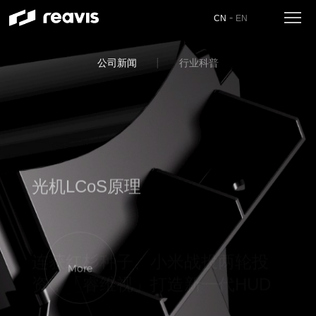
-
CN
EN
公司新闻
行业科普
光机LCoS原理
More
连获红杉种子、小米战投两轮投
资，「睿维视」打造新一代HUD